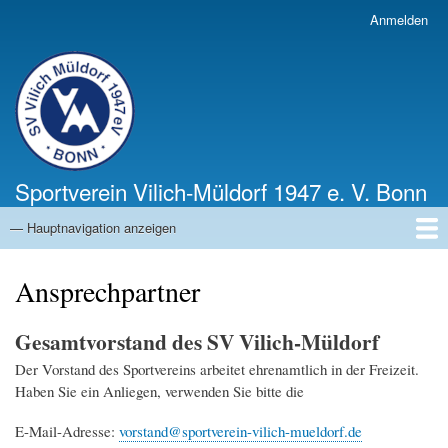
Direkt
Anmelden
Benutzermenü
zum
Inhalt
Sportverein Vilich-Müldorf 1947 e. V. Bonn
— Hauptnavigation anzeigen
Hauptnavigation
Startseite
aktuelles Kursangebote
Ansprechpartner
Datenschutzerklärung
Impressum
Ansprechpartner
Gesamtvorstand des SV Vilich-Müldorf
Der Vorstand des Sportvereins arbeitet ehrenamtlich in der Freizeit.
Haben Sie ein Anliegen, verwenden Sie bitte die
E-Mail-Adresse:
vorstand@sportverein-vilich-mueldorf.de